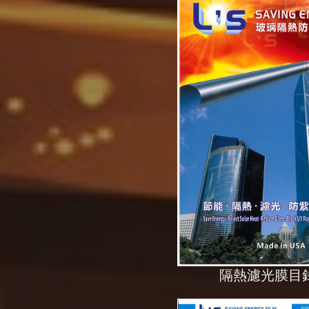
隔熱濾光膜目