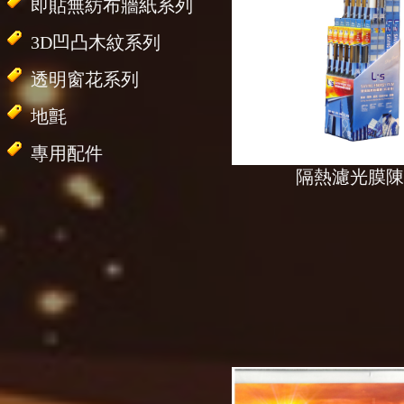
即貼無紡布牆紙系列
3D凹凸木紋系列
透明窗花系列
地氈
專用配件
隔熱濾光膜陳